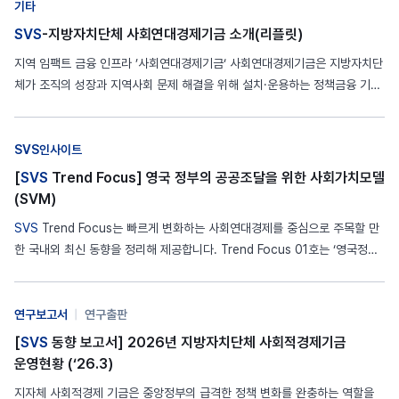
기타
SVS
-지방자치단체 사회연대경제기금 소개(리플릿)
지역 임팩트 금융 인프라 ’사회연대경제기금‘ 사회연대경제기금은 지방자치단
체가 조직의 성장과 지역사회 문제 해결을 위해 설치·운용하는 정책금융 기금
입니다. 일반 금융과 달리 수익성뿐 아니라 사회적 가치 창출을 함께 추구하는
사회적 금융의 대표적 정책수단으로 고용 창출, 기후변화 대응, 지역 소멸 극
복 등 공익적 문제를 비즈니스로 해결하는 기업의 발굴·육성에 기여합니다. 최
SVS인사이트
근 지역 주도의…
[
SVS
Trend Focus] 영국 정부의 공공조달을 위한 사회가치모델
(SVM)
SVS
Trend Focus는 빠르게 변화하는 사회연대경제를 중심으로 주목할 만
한 국내외 최신 동향을 정리해 제공합니다. Trend Focus 01호는 ‘영국정부
의 공공조달을 위한 사회가치모델(SVM)’입니다. 사회가치모델(SVM, Socia
l Value Model)은 영국정부가 조달 과정에서 사회적 가치 평가를 표준화하
기 위해 만든 정책 프레임워크로, ‘공공서비스(사회적 가치)법(Public…
연구보고서
|
연구출판
[
SVS
동향 보고서] 2026년 지방자치단체 사회적경제기금
운영현황 (‘26.3)
지자체 사회적경제 기금은 중앙정부의 급격한 정책 변화를 완충하는 역할을