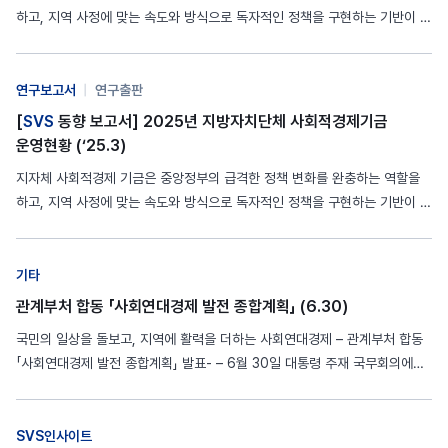
하고, 지역 사정에 맞는 속도와 방식으로 독자적인 정책을 구현하는 기반이 될
수 있습니다. 지자체 사회적경제 기금 운영을 정비하고 활성화하기 위해서는,
사회연대경제 기본법 제정과 함께 중앙정부의 적절한 개입과 지원이 병행될
필요가 있습니다. 중앙-지역, 공공-민간의 다양한 사회적 금융…
연구보고서
|
연구출판
[
SVS
동향 보고서] 2025년 지방자치단체 사회적경제기금
운영현황 (‘25.3)
지자체 사회적경제 기금은 중앙정부의 급격한 정책 변화를 완충하는 역할을
하고, 지역 사정에 맞는 속도와 방식으로 독자적인 정책을 구현하는 기반이 될
수 있습니다. 지역 사회적경제 주체들을 위한 단계별 성장지원 모델을 지향하
며 기초-광역 간, 공공기금과 민간금융 간 역할 분담과 유기적 연계를 도모해
나가는 것이 앞으로 과제일 것입니다. 기존의 소액…
기타
관계부처 합동 「사회연대경제 발전 종합계획」 (6.30)
국민의 일상을 돌보고, 지역에 활력을 더하는 사회연대경제 – 관계부처 합동
「사회연대경제 발전 종합계획」 발표- – 6월 30일 대통령 주재 국무회의에서
관계부처 합동 「사회연대경제 발전 종합계획」 발표 – 국민 생활 밀접 4대 분
야(돌봄, 주거, 에너지, 농어촌) 중심 선도모델 추진 자세한…
SVS인사이트