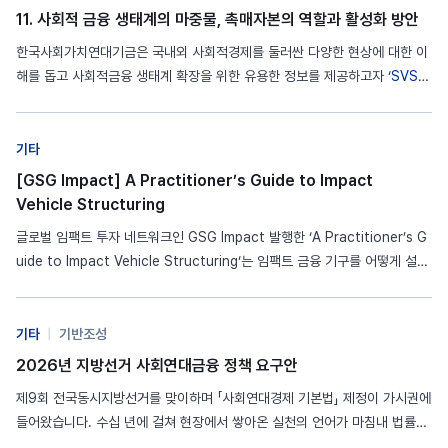
11. 사회적 금융 생태계의 마중물, 촉매자본의 역할과 활성화 방안
한국사회가치연대기금은 국내외 사회적경제를 둘러싼 다양한 현상에 대한 이
해를 돕고 사회적금융 생태계 확장을 위한 유용한 정보를 제공하고자 ‘
SVS
인사이트’를 발행합니다.
SVS
인사이트 11호는 ‘사회적 금융 생태계의 마중
물, 촉매자본(Catalytic Capital)의 역할과 활성화 방안’입니다. 촉매자본
(Catalytic Capital)은 일반적인 시장 투자자가 수용하기 어려운 높은 위험
기타
을 감수하거나 낮은 수익률을 받아들이는 방식으로 자본…
[GSG Impact] A Practitioner’s Guide to Impact
Vehicle Structuring
글로벌 임팩트 투자 네트워크인 GSG Impact 발행한 ‘A Practitioner’s G
uide to Impact Vehicle Structuring‘는 임팩트 금융 기구를 어떻게 설계
할 것인지 고민하는 실천가 및 정책 결정자를 위하여 작성되었으며, GSG 임
팩트 파트너십과 더 넓은 임팩트 투자 생태계 전반에서 얻은 교훈을 바탕으로
실무자들이 투자 수단 설계 과정 전반에 걸쳐 도움을…
기타
|
기반조성
2026년 지방선거 사회연대금융 정책 요구안
제9회 전국동시지방선거를 맞이하며 「사회연대경제 기본법」 제정이 가시권에
들어왔습니다. 수십 년에 걸쳐 현장에서 쌓아온 실천의 언어가 마침내 법률의
언어로 전환되는 이 시점은, 사회연대경제 운동에 있어 하나의 분기점입니다.