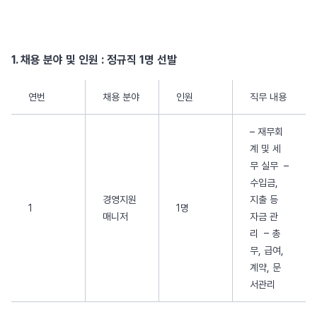
1. 채용 분야 및 인원 : 정규직 1명 선발
연번
채용 분야
인원
직무 내용
– 재무회
계 및 세
무 실무 –
수입금,
경영지원
지출 등
1
1명
매니저
자금 관
리 – 총
무, 급여,
계약, 문
서관리