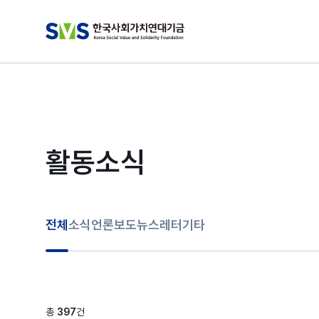
활동소식
전체
소식
언론보도
뉴스레터
기타
총
397
건