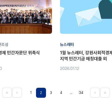
반조성
뉴스레터
경제 민간자문단 위촉식
1월 뉴스레터, 강원사회적경
지역 민간기금 매칭대출 외
0
2026.01.12
1
2
3
4
…
34