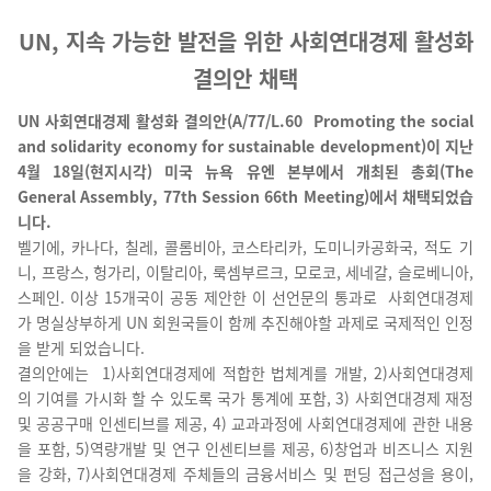
UN,
지속 가능한 발전을 위한 사회연대경제 활성화
결의안 채택
UN 사회연대경제 활성화 결의안(A/77/L.60 Promoting the social
and solidarity economy for sustainable development)이 지난
4월 18일(현지시각) 미국 뉴욕 유엔 본부에서 개최된 총회(The
General Assembly, 77th Session 66th Meeting)에서 채택되었습
니다.
벨기에, 카나다, 칠레, 콜롬비아, 코스타리카, 도미니카공화국, 적도 기
니, 프랑스, 헝가리, 이탈리아, 룩셈부르크, 모로코, 세네갈, 슬로베니아,
스페인. 이상 15개국이 공동 제안한 이 선언문의 통과로 사회연대경제
가 명실상부하게 UN 회원국들이 함께 추진해야할 과제로 국제적인 인정
을 받게 되었습니다.
결의안에는 1)사회연대경제에 적합한 법체계를 개발, 2)
사회연대경제
의 기여를 가시화 할 수 있도록 국가 통계에 포함, 3)
사회연대경제 재정
및 공공구매 인센티브를 제공, 4)
교과과정에 사회연대경제에 관한 내용
을 포함, 5)
역량개발 및 연구 인센티브를 제공, 6)
창업과 비즈니스 지원
을 강화, 7)
사회연대경제 주체들의 금융서비스 및 펀딩 접근성을 용이,