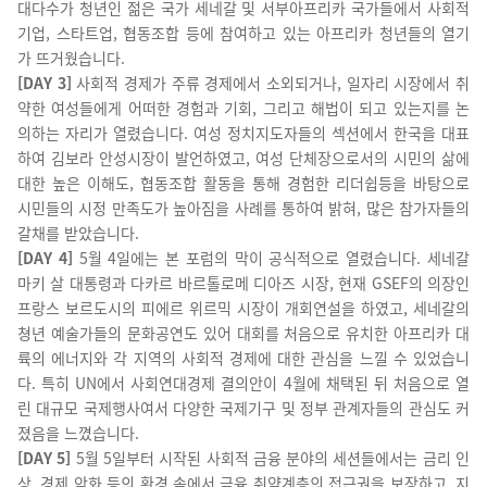
대다수가 청년인 젊은 국가 세네갈 및 서부아프리카 국가들에서 사회적
기업, 스타트업, 협동조합 등에 참여하고 있는 아프리카 청년들의 열기
가 뜨거웠습니다.
[DAY 3]
사회적 경제가 주류 경제에서 소외되거나, 일자리 시장에서 취
약한 여성들에게 어떠한 경험과 기회, 그리고 해법이 되고 있는지를 논
의하는 자리가 열렸습니다.
여성 정치지도자들의 섹션에서 한국을 대표
하여 김보라 안성시장이 발언하였고, 여성 단체장으로서의 시민의 삶에
대한 높은 이해도, 협동조합 활동을 통해 경험한 리더쉽등을 바탕으로
시민들의 시정 만족도가 높아짐을 사례를 통하여 밝혀, 많은 참가자들의
갈채를 받았습니다.
[DAY 4]
5월 4일에는 본 포럼의 막이 공식적으로 열렸습니다. 세네갈
마키 살 대통령과 다카르 바르톨로메 디아즈 시장, 현재 GSEF의 의장인
프랑스 보르도시의 피에르 위르믹 시장이 개회연설을 하였고, 세네갈의
쳥년 예술가들의 문화공연도 있어 대회를 처음으로 유치한 아프리카 대
륙의 에너지와 각 지역의 사회적 경제에 대한 관심을 느낄 수 있었습니
다.
특히 UN에서 사회연대경제 결의안이 4월에 채택된 뒤 처음으로 열
린 대규모 국제행사여서 다양한 국제기구 및 정부 관계자들의 관심도 커
졌음을 느꼈습니다.
[DAY 5]
5월 5일부터
시작된 사회적 금융 분야의 세션들에서는 금리 인
상, 경제 악화 등의 환경 속에서 금융 취약계층의 접근권을 보장하고, 지