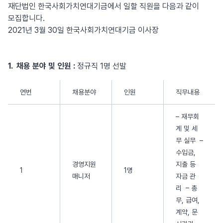
재단법인 한국사회가치연대기금에서 일할 직원을 다음과 같이
모집합니다.
2021년 3월 30일 한국사회가치연대기금 이사장
1. 채용 분야 및 인원 :
정규직 1명 선발
연번
채용분야
인원
직무내용
– 재무회
계 및 세
무 실무 –
수입금,
경영지원
지출 등
1
1명
매니저
자금 관
리 – 총
무, 급여,
계약, 문