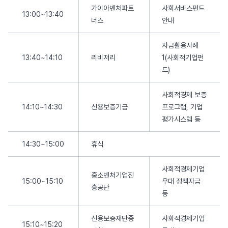
가이아벤처파트
사회서비스펀드
13:00~13:40
너스
안내
자금활용사례
13:40~14:10
리비저리
1(사회적기업펀
드)
사회적경제 보증
14:10~14:30
신용보증기금
프로그램, 기업
평가시스템 등
14:30~15:00
휴식
사회적경제기업
중소벤처기업진
15:00~15:10
우대 정책자금
흥공단
등
신용보증재단중
사회적경제기업
15:10~15:20