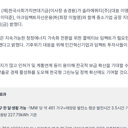
(재)한국사회가치연대기금(이사장 송경용)가 솔라에쿼티(주)(대표 이영
이덕준), 아크임팩트자산운용㈜(회장 이철영)와 함께 중소기업 공장 지
(금) 밝혔다.
은 지속가능한 청정에너지 가속화 전환을 위한 콜렉티브 임팩트가 필요한
했다고 밝혔다. 기후위기 대응을 위해 민간혁신기업과 임팩트 투자사들이
가 많고 인허가 및 계통연계 등이 용이해 전국적 보급 확산을 기대할 수
출로 경제 활성화를 도모해 한국형 그린뉴딜 정책 확산에도 기여할 것으
 효과
구 한 달 생활 가능
-1MW 당 약 461 가구=태양광 발전소 평균 발전시간 3.5시간
용량 227.79kWh 기준