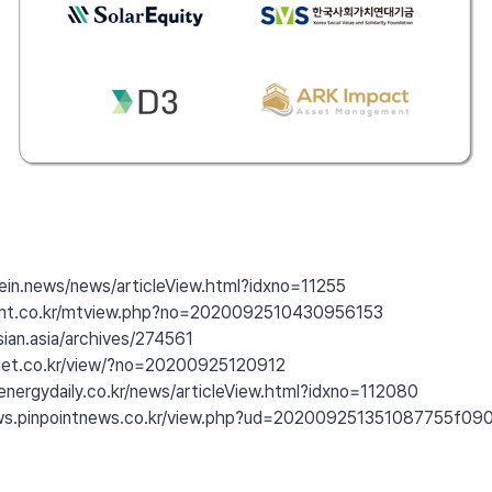
fein.news/news/articleView.html?idxno=11255
.mt.co.kr/mtview.php?no=2020092510430956153
sian.asia/archives/274561
dnet.co.kr/view/?no=20200925120912
energydaily.co.kr/news/articleView.html?idxno=112080
ews.pinpointnews.co.kr/view.php?ud=202009251351087755f0