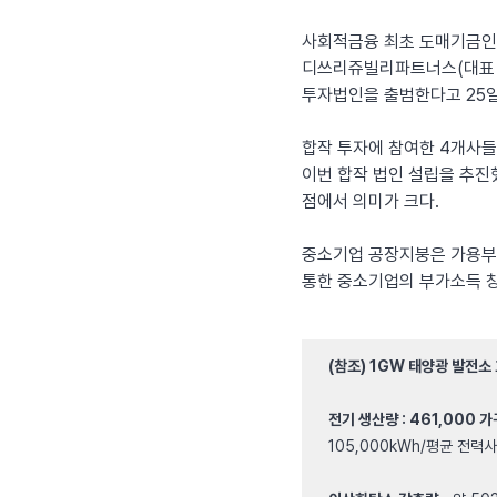
사회적금융 최초 도매기금인 
디쓰리쥬빌리파트너스(대표 
투자법인을 출범한다고 25일
합작 투자에 참여한 4개사들
이번 합작 법인 설립을 추진
점에서 의미가 크다.
중소기업 공장지붕은 가용부지
통한 중소기업의 부가소득 창
(참조) 1GW 태양광 발전소
전기 생산량 : 461,000 가
105,000kWh/평균 전력사