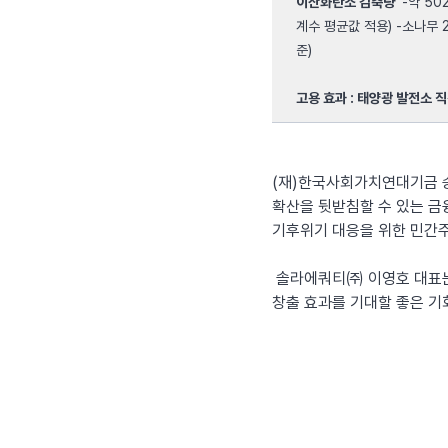
이산화탄소 감축량
-약 50
계수 평균값 적용) -소나무 21
준)
고용 효과 : 태양광 발전소 
(재)한국사회가치연대기금 
확산을 뒷받침할 수 있는 금
기후위기 대응을 위한 민간
솔라에쿼티㈜ 이영호 대표는
창출 효과를 기대할 좋은 기