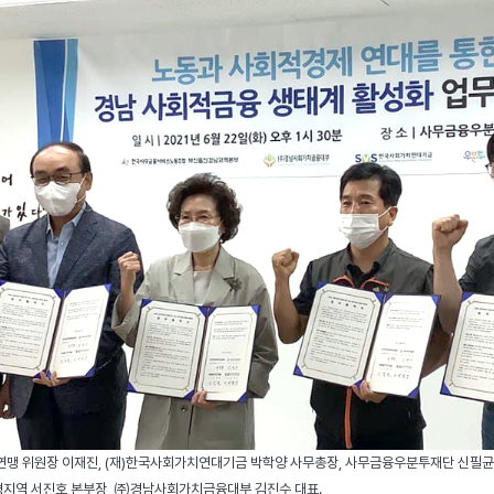
맹 위원장 이재진, (재)한국사회가치연대기금 박학양 사무총장, 사무금융우분투재단 신필균
지역 서진호 본부장, ㈜경남사회가치금융대부 김진수 대표.