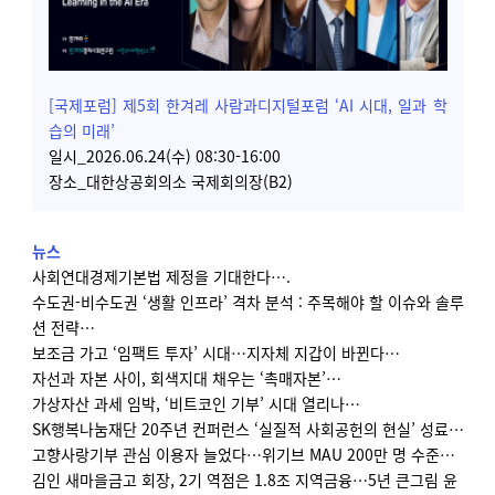
[국제포럼] 제5회 한겨레 사람과디지털포럼 ‘
AI 시대, 일과 학
습의 미래’
일시_2026.06.24(수) 08:30-16:00
장소_대한상공회의소 국제회의장(B2)
뉴스
사회연대경제기본법 제정을 기대한다….
수도권-비수도권 ‘생활 인프라’ 격차 분석 : 주목해야 할 이슈와 솔루
션 전략…
보조금 가고 ‘임팩트 투자’ 시대…지자체 지갑이 바뀐다…
자선과 자본 사이, 회색지대 채우는 ‘촉매자본’…
가상자산 과세 임박, ‘비트코인 기부’ 시대 열리나…
SK행복나눔재단 20주년 컨퍼런스 ‘실질적 사회공헌의 현실’ 성료…
고향사랑기부 관심 이용자 늘었다…위기브 MAU 200만 명 수준…
김인 새마을금고 회장, 2기 역점은 1.8조 지역금융…5년 큰그림 윤