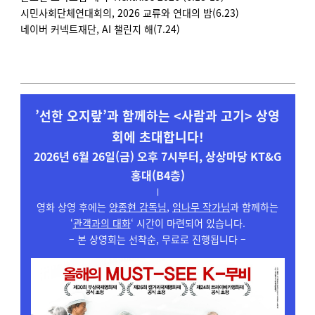
시민사회단체연대회의, 2026 교류와 연대의 밤(6.23)
네이버 커넥트재단, AI 챌린지 해(7.24)
’선한 오지랖’과 함께하는 <사람과 고기> 상영
회에 초대합니다!
2026년 6월 26일(금) 오후 7시부터, 상상마당 KT&G
홍대(B4층)
ㅣ
영화 상영 후에는
양종현 감독님
,
임나무 작가님
과 함께하는
‘
관객과의 대화
‘ 시간이 마련되어 있습니다.
– 본 상영회는 선착순, 무료로 진행됩니다 –