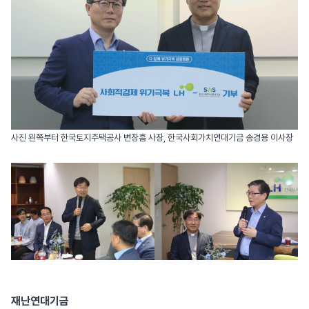
사진 왼쪽부터 한국토지주택공사 변창흠 사장, 한국사회가치연대기금 송경용 이사장
재난연대기금