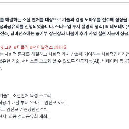
제를 해결하는 소셜 벤처를 대상으로 기술과 경영 노하우를 전수해 성장을 지
 성과공유회를 진행되었습니다. 스타트업 투자 설명회 형식(IR 데모데이
전소, 딥비전스에는 중기부 장관상과 더불어 추가 사업 실현 자금이 상
#잇그린
#디플리
#언어발전소
#HHS
’는 사회적 문제를 해결하고 사회적 가치 창출에 기여하는 사회적경제기
유한 기술, 서비스를 고도화 할 수 있도록 인공지능(AI), 빅데이터 등 
다.
 기술”…소셜벤처 육성 스토리
…
회용기 배달’부터 ‘스마트 안전모’까지
…
트 안전모로 현장안전↑”…
챌린지’ 최종 성과공유회 개최
…