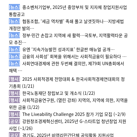
[뉴스]
중소벤처기업부,
2025년 중앙부처 및 지자체 창업지원사업
통합공고
[뉴스]
협동조합, ‘세금 역차별’ 족쇄 풀고 날갯짓하나…지방세법
개정안 발의…
[뉴스]
정부·민간 손잡고 지역에 새 활력…국토부, 지역활력타운 공
모 추진…
[뉴스]
유엔 ‘지속가능발전 성과지표’ 한글판 매뉴얼 공개…
[뉴스]
금융의 사회성’ 회복을 위해서는 사회적금융이 필요하다 …
[뉴스]
사
회연대경제에 관한 두번째 결의안, 제79회 UN총회에서
채택 …
[행사]
2025 사회적경제 전망대회 & 한국사회적경제연대회의 정
기총회 (1/21)
[행사]
한국노동재단 창립보고 및 개소식 (1/22)
[행사]
사회적금융연구원, (열린 강좌) 지역의, 지역에 의한, 지역을
위한 금융 (1/22)
[행사]
The Liveability Challenge 2025 참가 기업 모집 (~2/9)
[공모]
강원
창조경제혁신센터
,
2025년 G-스타트업 청년창업 지원
사업 (~1/26)
[공모]
경기도,
2025년 비영리민간단체 공익활동 지원사업