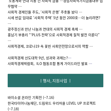
‘노동계와 연대 시동 건 사회적 금융’…경남사회적가치금융대부 업
무협약 …
사회적 경제인들 주도, ‘사회적 은행’ 주춧돌 놨다 …
시세 반값 임대료 ‘사회적 주택’ 5년 동안 2000호…더 늘리려면?
…
광주정신과 만난 나눔과 연대의 사회적 경제 축제 …
홍남기 부총리 “‘PLUS 전략’으로 사회적경제 질적 발전 이룬다”
…
사회적경제, 코로나19 속 꽃핀 사회안전망으로서의 역할 …
사회적경제 선도대학 9년, 성과와 과제는?
…
사회적경제박람회, ILO 협동조합 통계 가이드라인 발표
…
ㅣ행사, 지원사업 ㅣ
바이소셜 온라인 기획전 (~7.16)
한국타이어나눔재단,
드림위드 우리마을 LEVEL UP 프로젝트
(~7.18)