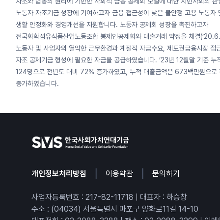
자조와 협동의 원리에 기반한 사회적 금융 공제회 모델에 대한 시민사회의 
노동자 자조기금 성장에 기여하고자 금융 접근성이 낮은 불안정 고용 노동자 
생활 안정화와 경영개선을 지원합니다. 노동자 공제회 성장을 촉진하고자
전국화학섬유식품산업노동조합 봉제인공제회와 대출거래 약정을 체결(’20.6.
노동자 및 사업자의 열악한 근무환경과 계절적 자금수요, 제도권금융시장 접
자조 공제기금 형성에 필요한 자금을 공급하였습니다. ’23년 12월말 기준 누
124명으로 전년도 대비 72% 증가하였고, 누적 대출금액은 673백만원으로 
증가하였습니다.
|
|
개인정보처리방침
이용약관
문의하기
사업자등록번호 : 217-82-11718 | 대표자 : 하승창
주소 : (04034) 서울특별시 마포구 양화로11길 14-10