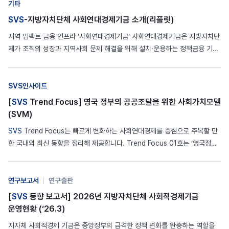
기타
SVS
-지방자치단체 사회연대경제기금 소개(리플릿)
지역 임팩트 금융 인프라 ’사회연대경제기금‘ 사회연대경제기금은 지방자치단
체가 조직의 성장과 지역사회 문제 해결을 위해 설치·운용하는 정책금융 기금
입니다. 일반 금융과 달리 수익성뿐 아니라 사회적 가치 창출을 함께 추구하는
사회적 금융의 대표적 정책수단으로 고용 창출, 기후변화 대응, 지역 소멸 극
복 등 공익적 문제를 비즈니스로 해결하는 기업의 발굴·육성에 기여합니다. 최
SVS인사이트
근 지역 주도의…
[
SVS
Trend Focus] 영국 정부의 공공조달을 위한 사회가치모델
(SVM)
SVS
Trend Focus는 빠르게 변화하는 사회연대경제를 중심으로 주목할 만
한 국내외 최신 동향을 정리해 제공합니다. Trend Focus 01호는 ‘영국정부
의 공공조달을 위한 사회가치모델(SVM)’입니다. 사회가치모델(SVM, Socia
l Value Model)은 영국정부가 조달 과정에서 사회적 가치 평가를 표준화하
기 위해 만든 정책 프레임워크로, ‘공공서비스(사회적 가치)법(Public…
연구보고서
|
연구출판
[
SVS
동향 보고서] 2026년 지방자치단체 사회적경제기금
운영현황 (‘26.3)
지자체 사회적경제 기금은 중앙정부의 급격한 정책 변화를 완충하는 역할을