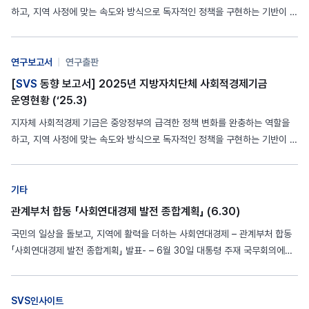
하고, 지역 사정에 맞는 속도와 방식으로 독자적인 정책을 구현하는 기반이 될
수 있습니다. 지자체 사회적경제 기금 운영을 정비하고 활성화하기 위해서는,
사회연대경제 기본법 제정과 함께 중앙정부의 적절한 개입과 지원이 병행될
필요가 있습니다. 중앙-지역, 공공-민간의 다양한 사회적 금융…
연구보고서
|
연구출판
[
SVS
동향 보고서] 2025년 지방자치단체 사회적경제기금
운영현황 (‘25.3)
지자체 사회적경제 기금은 중앙정부의 급격한 정책 변화를 완충하는 역할을
하고, 지역 사정에 맞는 속도와 방식으로 독자적인 정책을 구현하는 기반이 될
수 있습니다. 지역 사회적경제 주체들을 위한 단계별 성장지원 모델을 지향하
며 기초-광역 간, 공공기금과 민간금융 간 역할 분담과 유기적 연계를 도모해
나가는 것이 앞으로 과제일 것입니다. 기존의 소액…
기타
관계부처 합동 「사회연대경제 발전 종합계획」 (6.30)
국민의 일상을 돌보고, 지역에 활력을 더하는 사회연대경제 – 관계부처 합동
「사회연대경제 발전 종합계획」 발표- – 6월 30일 대통령 주재 국무회의에서
관계부처 합동 「사회연대경제 발전 종합계획」 발표 – 국민 생활 밀접 4대 분
야(돌봄, 주거, 에너지, 농어촌) 중심 선도모델 추진 자세한…
SVS인사이트