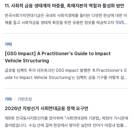
11. 사회적 금융 생태계의 마중물, 촉매자본의 역할과 활성화 방안
한국사회가치연대기금은 국내외 사회적경제를 둘러싼 다양한 현상에 대한 이
해를 돕고 사회적금융 생태계 확장을 위한 유용한 정보를 제공하고자 ‘
SVS
인사이트’를 발행합니다.
SVS
인사이트 11호는 ‘사회적 금융 생태계의 마중
물, 촉매자본(Catalytic Capital)의 역할과 활성화 방안’입니다. 촉매자본
(Catalytic Capital)은 일반적인 시장 투자자가 수용하기 어려운 높은 위험
기타
을 감수하거나 낮은 수익률을 받아들이는 방식으로 자본…
[GSG Impact] A Practitioner’s Guide to Impact
Vehicle Structuring
글로벌 임팩트 투자 네트워크인 GSG Impact 발행한 ‘A Practitioner’s G
uide to Impact Vehicle Structuring‘는 임팩트 금융 기구를 어떻게 설계
할 것인지 고민하는 실천가 및 정책 결정자를 위하여 작성되었으며, GSG 임
팩트 파트너십과 더 넓은 임팩트 투자 생태계 전반에서 얻은 교훈을 바탕으로
실무자들이 투자 수단 설계 과정 전반에 걸쳐 도움을…
기타
|
기반조성
2026년 지방선거 사회연대금융 정책 요구안
제9회 전국동시지방선거를 맞이하며 「사회연대경제 기본법」 제정이 가시권에
들어왔습니다. 수십 년에 걸쳐 현장에서 쌓아온 실천의 언어가 마침내 법률의
언어로 전환되는 이 시점은, 사회연대경제 운동에 있어 하나의 분기점입니다.