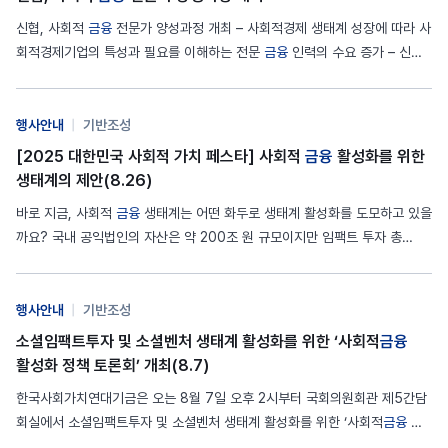
신협, 사회적
금융
전문가 양성과정 개최 – 사회적경제 생태계 성장에 따라 사
회적경제기업의 특성과 필요를 이해하는 전문
금융
인력의 수요 증가 – 신협
중앙회·한국사회적기업진흥원·한국사회가치연대기금 공동 주관 전문성 강
화…
행사안내
|
기반조성
[2025 대한민국 사회적 가치 페스타] 사회적
금융
활성화를 위한
생태계의 제안(8.26)
바로 지금, 사회적
금융
생태계는 어떤 화두로 생태계 활성화를 도모하고 있을
까요? 국내 공익법인의 자산은 약 200조 원 규모이지만 임팩트 투자 총
액 중 공익법인의 투자 비율은 2%에 그칩니다. 사회적 경제는 계속해서 성장
하고, 임팩트 역시 규모화되고 있지만 자금 공급 방안에는 한계와 제약이 존재
합니다. ‘사회적
금융
활성화를 위한 생태계의 제안’ 세션에서는 2025년 현
행사안내
|
기반조성
재, 사회적
금융
이 더욱 활성화되고 범주를 넓히기 위해…
소셜임팩트투자 및 소셜벤처 생태계 활성화를 위한 ‘사회적
금융
활성화 정책 토론회’ 개최(8.7)
한국사회가치연대기금은 오는 8월 7일 오후 2시부터 국회의원회관 제5간담
회실에서 소셜임팩트투자 및 소셜벤처 생태계 활성화를 위한 ‘사회적
금융
활
성화 정책 토론회’를 개최합니다. 이번 토론회에서는 ‘소셜벤처 현황과 생태계