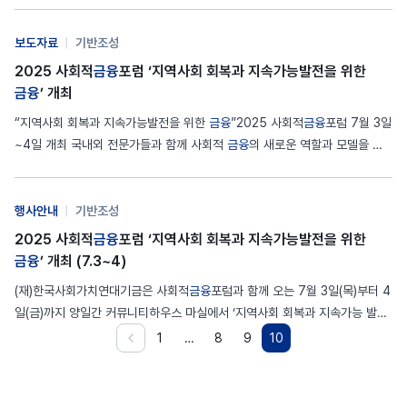
활성화 방안(안지훈 소셜벤처코리아 대표)’과 ‘소셜임팩트 투자 현황 및 개선
방안(장지연 한국사회가치연대기금 사무총장)’이 발제합니다. 이어서 도현명
보도자료
|
기반조성
임팩트스퀘어 대표, 윤석원…
2025 사회적
금융
포럼 ‘지역사회 회복과 지속가능발전을 위한
금융
’ 개최
“지역사회 회복과 지속가능발전을 위한
금융
”2025 사회적
금융
포럼 7월 3일
~4일 개최 국내외 전문가들과 함께 사회적
금융
의 새로운 역할과 모델을 고
민《1일차 사회적
금융
써밋》 사회적
금융
전문가, 활동가, 연구자를 위한 라운
드테이블, 인사이트, 딥다이브 진행《2일차 사회적
금융
컨퍼런스》 국내 사회
적
금융
생태계의 성장과 발전 방안을 논의하는 기조연설, 정책대화, 국제교류
행사안내
|
기반조성
진행…
2025 사회적
금융
포럼 ‘지역사회 회복과 지속가능발전을 위한
금융
’ 개최 (7.3~4)
(재)한국사회가치연대기금은 사회적
금융
포럼과 함께 오는 7월 3일(목)부터 4
일(금)까지 양일간 커뮤니티하우스 마실에서 ‘지역사회 회복과 지속가능 발전
을 위한
금융
’을 주제로 ‘2025 사회적
금융
포럼(Social Finance Forum 20
1
…
8
9
10
25)’을 개최합니다. 지역사회의 회복과 지속가능한 발전을 위한
금융
의 역할
을 논의하는 올해 사회적
금융
포럼은 변화하는 국제질서와 길게 이어지는 경제
·사회 위기 속에 회복 탄력성의 중요성이 부각되는 가운데,
금융
이…