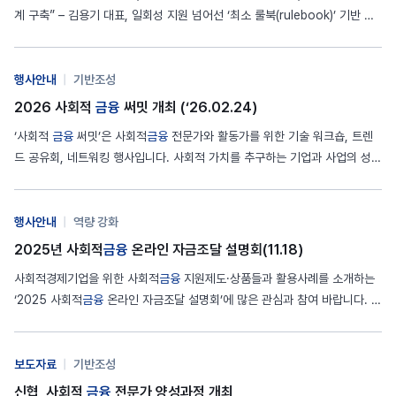
계 구축” – 김용기 대표, 일회성 지원 넘어선 ‘최소 룰북(rulebook)’ 기반 사
회적
금융
생태계 구축 제안 – 에너지·돌봄 특위, 벤처스튜디오 모델, GABV
회원가입 등 다양한 사례 및 전망 공유 사회적
금융
포럼과 한국사회연대경제,
한국사회가치연대기금은 24일 서울 종로구…
행사안내
|
기반조성
2026 사회적
금융
써밋 개최 (‘26.02.24)
‘사회적
금융
써밋’은 사회적
금융
전문가와 활동가를 위한 기술 워크숍, 트렌
드 공유회, 네트워킹 행사입니다. 사회적 가치를 추구하는 기업과 사업의 성장
을 지원하는 자금공급 생태계 종사자들이 모여, 지식과 정보를 교환하고 경험
과 고민을 나누면서 함께 성장을 관계를 도모하는 ‘2026 사회적
금융
써밋‘에
초대합니다. 2026 사회적
금융
…
행사안내
|
역량 강화
2025년 사회적
금융
온라인 자금조달 설명회(11.18)
사회적경제기업을 위한 사회적
금융
지원제도·상품들과 활용사례를 소개하는
‘2025 사회적
금융
온라인 자금조달 설명회’에 많은 관심과 참여 바랍니다. 일
시장소 _ 2025년 11월 18일(화) 10시~15시30분, 온라인 참가대상 _ 사회
적
금융
수요가 있는 사회적경제기업 및 지원조직, 유관기관 담당자 참가신청
_ https://forms.gle/WCTpwV6RAxSCezmD9…
보도자료
|
기반조성
신협, 사회적
금융
전문가 양성과정 개최