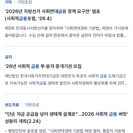
기타
|
기반조성
‘2026년 지방선거 사회연대
금융
정책 요구안’ 발표
(사회적
금융
포럼, ‘26.4)
제9회 전국동시지방선거를 맞이하며 「사회연대경제 기본법」 제정이 가시권에
들어왔습니다. 수십 년에 걸쳐 현장에서 쌓아온 실천의 언어가 마침내 법률의
언어로 전환되는 이 시점은, 사회연대경제 운동에 있어 하나의 분기점입니다.
법이 만들어지는 것은 시작일 뿐입니다. 그 법이 지역의 삶을 실질적으로 바꾸
는 힘이 되려면, 지방정부의 의지와 역량이 뒷받침되어야 합니다. 2026년…
공지
’26년 사회적
금융
투·융자 중개기관 모집
재단법인 한국사회가치연대기금은 대한민국 최초의 사회적
금융
도매기금으
로 지속가능한 사회적
금융
생태계 발전과 사회적경제의 활성화를 위해 2019
년 1월 출범한 공익재단입니다. 한국사회가치연대기금과 협력하여 사회적
금
융
생태계 조성에 기여할 2026년 사회적
금융
중개기관 모집을 아래와 같이
공고하오니 관계 기관들의 많은 관심과 참여 바랍니다. (*자세한 내용은 첨부
보도자료
|
기반조성
파일－사업공고문을 참고바랍니다.)…
“단순 자금 공급을 넘어 생태계 설계로”…2026 사회적
금융
써밋’
성황리 개최(2.24)
– 행정안전부 윤호중 장관, “사회연대경제 기본법 제정 총력, 통합적 지원체