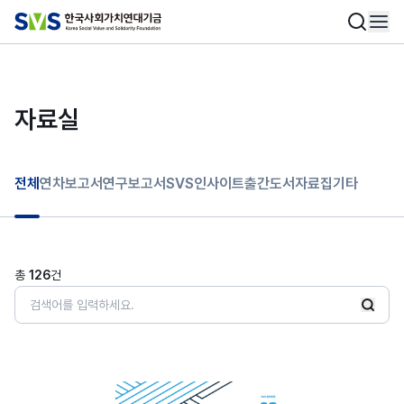
자료실
전체
연차보고서
연구보고서
SVS인사이트
출간도서
자료집
기타
총
126
건