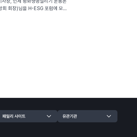
이사장, 인제 평화생명살리기 운동본
회 회장)님을 H-ESG 포럼에 모셨
)한국DMZ평화생명동산 이사장, 前 새