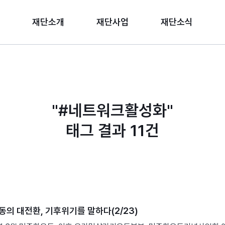
재단소개
재단사업
재단소식
"#
네트워크활성화
"
태그 결과
11
건
동의 대전환, 기후위기를 말하다(2/23)