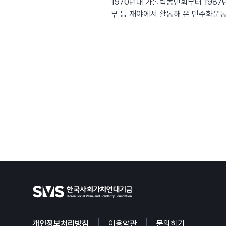
1970년대 가톨릭농민회부터 198
부 등 재야에서 활동해 온 민주화운
습니다. 새마을운동이 기후위기 극복 운동단체로 대전환을 맞이하게 된 배경과 이유를 살펴보는 한편 ‘노장청(노년, 장년, 청년)’이 함께 기후위기
데드라인을 미루는 방법은 무엇일지 함께 나누는 시간을
0~11:00 (1시간 강연, 30분 
마을운동중앙회 회장, <우리에
|
|
개인정보처리방침
이용약관
문의하기